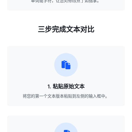
单词或字符，让您对修改点了如指掌。
三步完成文本对比
1. 粘贴原始文本
将您的第一个文本版本粘贴到左侧的输入框中。