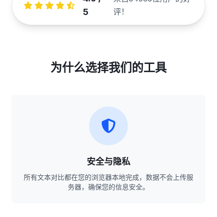
5
评！
为什么选择我们的工具
安全与隐私
所有文本对比都在您的浏览器本地完成，数据不会上传服
务器，确保您的信息安全。