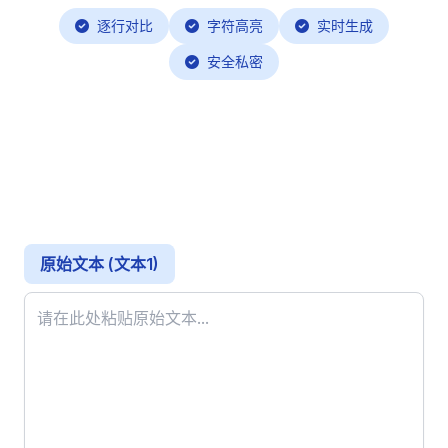
逐行对比
字符高亮
实时生成
安全私密
原始文本 (文本1)