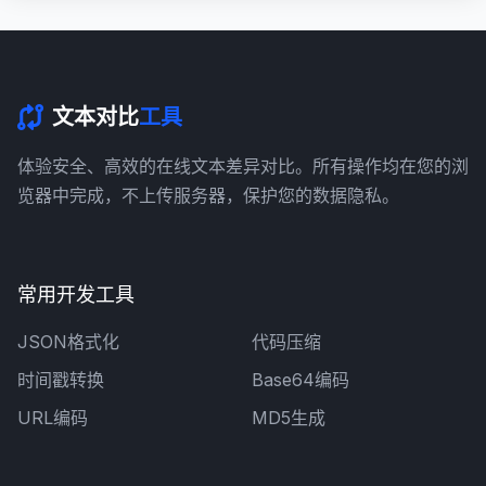
文本对比
工具
体验安全、高效的在线文本差异对比。所有操作均在您的浏
览器中完成，不上传服务器，保护您的数据隐私。
常用开发工具
JSON格式化
代码压缩
时间戳转换
Base64编码
URL编码
MD5生成